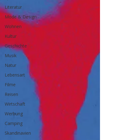
Literatur
Mode & Design
Wohnen
Kultur
Geschichte
Musik
Natur
Lebensart
Filme
Reisen
Wirtschaft
Werbung
Camping
Skandinavien