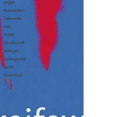
Angeln
Auswandern
Sakerwalla
Kino
Politik
Gesellschaft
Wikinger
Lieblingsorte
Kunst
Kinderbuch