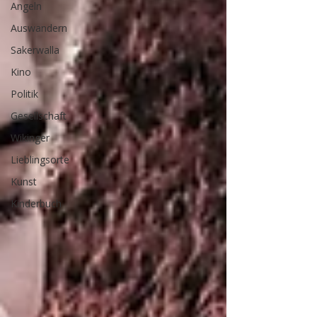
Angeln
Auswandern
Sakerwalla
Kino
Politik
Gesellschaft
Wikinger
Lieblingsorte
Kunst
Kinderbuch