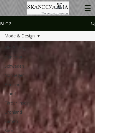
BLOG
Mode & Design
Alle Beiträge
Dänemark
Schweden
Norwegen
Finnland
Island
Färöer Inseln
Grönland
Samen
Sport