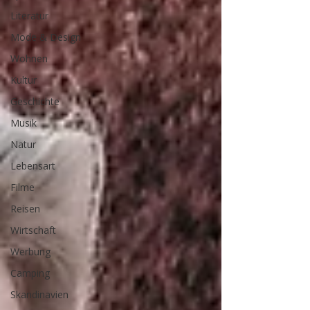
Literatur
Mode & Design
Wohnen
Kultur
Geschichte
Musik
Natur
Lebensart
Filme
Reisen
Wirtschaft
Werbung
Camping
Skandinavien