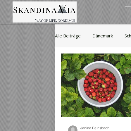
Alle Beiträge
Dänemark
Sc
Sport
Literatur
Mode 
Filme
Reisen
Wirtscha
Sakerwalla
Kino
Politi
Janina Reinsbach