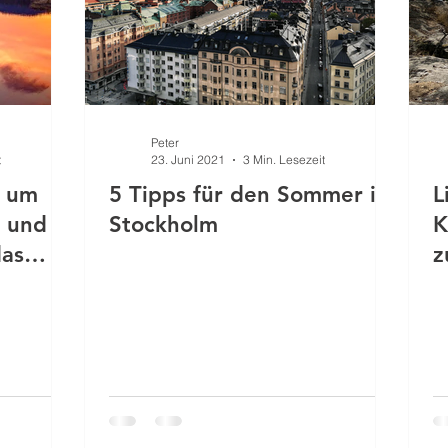
Peter
t
23. Juni 2021
3 Min. Lesezeit
s um
5 Tipps für den Sommer in
L
t und
Stockholm
K
das
z
S