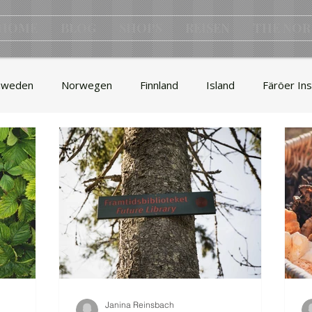
HOME
BLOG
SHOPS
REISEN
THE NOR
hweden
Norwegen
Finnland
Island
Färöer Ins
& Design
Wohnen
Kultur
Geschichte
Musik
ft
Werbung
Camping
Skandinavien
Angeln
k
Gesellschaft
Wikinger
Janina Reinsbach