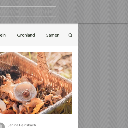
DIC WAY
LÄNDER
eln
Grönland
Samen
Natur
Lebensart
Auswandern
Janina Reinsbach