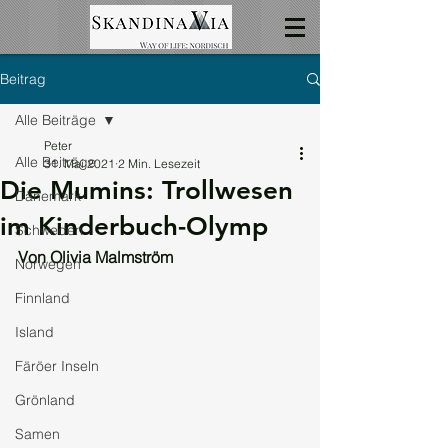
Beitrag
Alle Beiträge
Peter
Alle Beiträge
31. Mai 2021
2 Min. Lesezeit
Die Mumins: Trollwesen
Dänemark
im Kinderbuch-Olymp
Schweden
Von Olivia Malmström
Norwegen
Finnland
Island
Färöer Inseln
Grönland
Samen