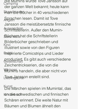
die Mumins wurde Tove Jansson auf 
Camping
der ganzen Welt bekannt; heute kann 
Skandinavien
man die Bücher in 40 verschiedenen 
Sprachen lesen. Damit ist Tove 
Angeln
Jansson die meistübersetzte finnische 
Auswandern
Schriftstellerin. Außer den Mumin-
Büchern hat die Schriftstellerin 
Sakerwalla
Bilderbücher geschrieben und 
Kino
illustriert sowie von den Figuren 
inspirierte Comicstrips und Lieder 
Politik
produziert. Es gibt auch verschiedene 
Gesellschaft
Zeichentrickserien, die von die 
Wikinger
Mumins handeln, die aber nicht von 
Tove Jansson erstellt sind. 
Lieblingsorte
Kunst
Die Märchen spielen im Mumintal, das 
an die schwedischen und finnischen 
Kinderbuch
Schären erinnert. Die weite Natur mit 
Bäumen und Blumen ähnelt den 