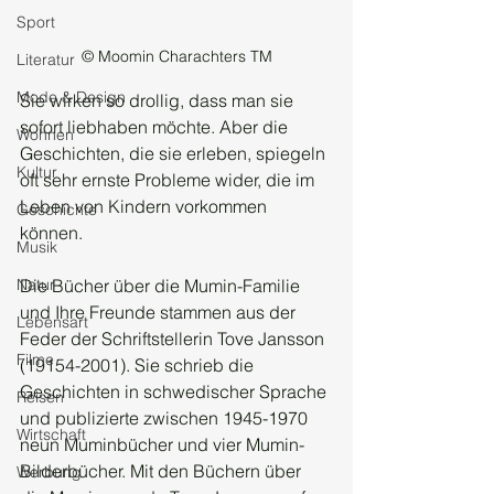
Sport
© Moomin Charachters TM
Literatur
Mode & Design
Sie wirken so drollig, dass man sie 
sofort liebhaben möchte. Aber die 
Wohnen
Geschichten, die sie erleben, spiegeln 
Kultur
oft sehr ernste Probleme wider, die im 
Leben von Kindern vorkommen 
Geschichte
können.
Musik
Die Bücher über die Mumin-Familie 
Natur
und Ihre Freunde stammen aus der 
Lebensart
Feder der Schriftstellerin Tove Jansson 
Filme
(19154-2001). Sie schrieb die 
Geschichten in schwedischer Sprache 
Reisen
und publizierte zwischen 1945-1970 
Wirtschaft
neun Muminbücher und vier Mumin-
Bilderbücher. Mit den Büchern über 
Werbung