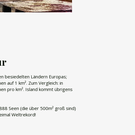
ur
en besiedelten Ländern Europas;
nen auf 1 km². Zum Vergleich: in
en pro km². Island kommt übrigens
7.888 Seen (die über 500m² groß sind)
eimal Weltrekord!