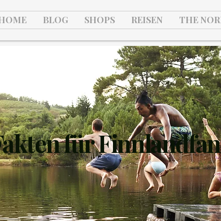
HOME
BLOG
SHOPS
REISEN
THE NOR
Fakten für Finnlandfan