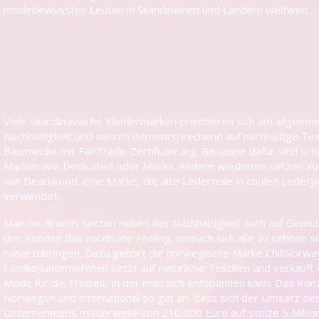
modebewussten Leuten in Skandinavien und Ländern weltweit.
Viele skandinavische Kleidermarken orientieren sich am allgeme
Nachhaltigkeit und setzen dementsprechend auf nachhaltige Text
Baumwolle mit FairTrade-Zertifizierung. Beispiele dafür sind sc
Marken wie Dedicated oder Maska. Andere wiederum setzen auf
wie Deadwood, eine Marke, die alte Lederteile in coolen Lederj
verwendet.
Manche Brands setzen neben der Nachhaltigkeit auch auf Gemütl
den Kunden das nordische Feeling, wonach sich alle zu sehnen s
näherzubringen. Dazu gehört die norwegische Marke ChillNorwa
Familienunternehmen setzt auf natürliche Textilien und verkauft 
Mode für die Freizeit, in der man sich entspannen kann. Das Kon
Norwegen und international so gut an, dass sich der Umsatz de
Unternehmens mittlerweile von 210.000 Euro auf stolze 5 Millio