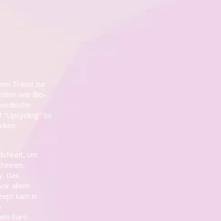
inen Trend zur
ilien wie Bio-
hwedische
 "Upcycling" so
acken
ichkeit, um
cheinen,
y. Das
vor allem
zept kam in
s
nen Euro