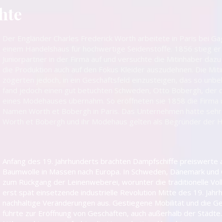
hte
Der Engländer Charles Frederick Worth arbeitete in Paris bei Ga
einem Handelshaus für hochwertige Seidenstoffe. 1856 stieg e
Juniorpartner in der Firma auf und versuchte die Mitinhaber daz
die Produktion auch auf den Fokus Kleider auszudehnen. Die Mit
zögerten jedoch, in ein Geschäftsfeld einzusteigen, das so unbe
fand jedoch einen gut betuchten Schweden, Otto Bobergh, der d
eines Modehauses übernahm. So eröffneten sie 1858 die Firma
Namen Worth et Bobergh in Paris. Das Unternehmen hatte sehr s
Worth et Bobergh und ihr Modehaus gelten als Begründer der H
Anfang des 19. Jahrhunderts brachten Dampfschiffe preiswerte 
Baumwolle in Massen nach Europa. In Schweden, Dänemark und C
zum Rückgang der Leinenweberei, worunter die traditionelle Volks
erst spät einsetzende industrielle Revolution Mitte des 19. Jahr
nachhaltige Veränderungen aus. Gestiegene Mobilität und die G
führte zur Eröffnung von Geschäften, auch außerhalb der Städte.