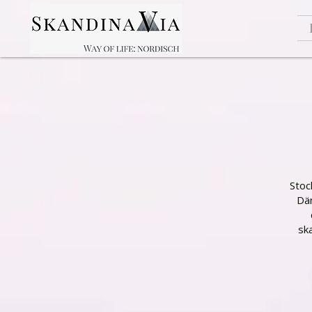
Stoc
Dän
sk