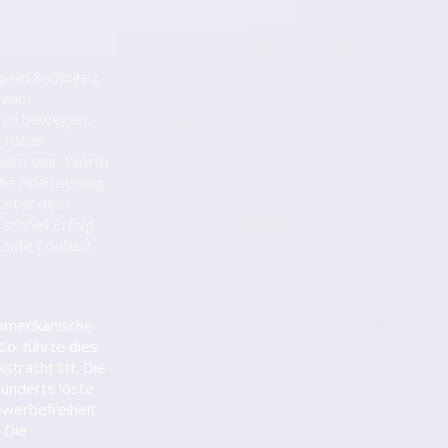
gelin & Opigez,
r zum
u zu bewegen,
inhaber
liebt war. Worth
ie Finanzierung
 unter dem
chnell Erfolg.
aute Couture.
amerikanische
o. führte dies
tracht litt. Die
hunderts löste
ewerbefreiheit
 Die