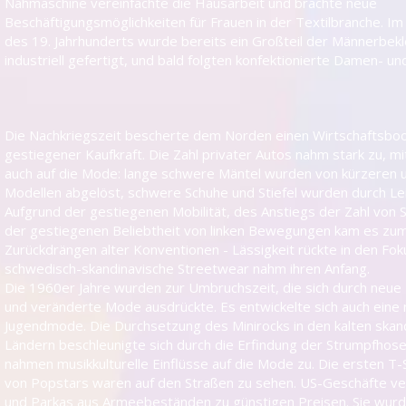
Nähmaschine vereinfachte die Hausarbeit und brachte neue
Beschäftigungsmöglichkeiten für Frauen in der Textilbranche. Im 
des 19. Jahrhunderts wurde bereits ein Großteil der Männerbek
industriell gefertigt, und bald folgten konfektionierte Damen- u
Die Nachkriegszeit bescherte dem Norden einen Wirtschaftsboo
gestiegener Kaufkraft. Die Zahl privater Autos nahm stark zu, m
auch auf die Mode: lange schwere Mäntel wurden von kürzeren u
Modellen abgelöst, schwere Schuhe und Stiefel wurden durch Lei
Aufgrund der gestiegenen Mobilität, des Anstiegs der Zahl von
der gestiegenen Beliebtheit von linken Bewegungen kam es zu
Zurückdrängen alter Konventionen - Lässigkeit rückte in den Fok
schwedisch-skandinavische Streetwear nahm ihren Anfang.
Die 1960er Jahre wurden zur Umbruchszeit, die sich durch neu
und veränderte Mode ausdrückte. Es entwickelte sich auch eine
Jugendmode. Die Durchsetzung des Minirocks in den kalten skan
Ländern beschleunigte sich durch die Erfindung der Strumpfho
nahmen musikkulturelle Einflüsse auf die Mode zu. Die ersten T-
von Popstars waren auf den Straßen zu sehen. US-Geschäfte ve
und Parkas aus Armeebeständen zu günstigen Preisen. Sie wur