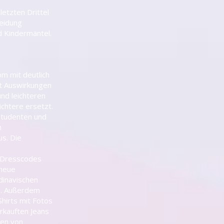
letzten Drittel
leidung
nd Kindermäntel.
m mit deutlich
it Auswirkungen
nd leichteren
chtere ersetzt.
 Studenten und
m
us. Die
e Dresscodes
 neue
dinavischen
se. Außerdem
Shirts mit Fotos
rkauften Jeans
den von