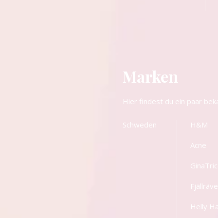
Marken
Hier findest du ein paar be
Schweden
H&M
Acne
GinaTric
Fjällräv
Helly H