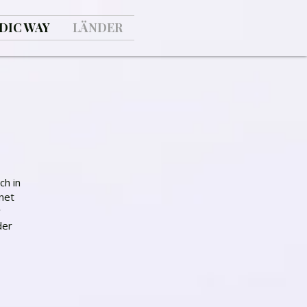
DIC WAY
LÄNDER
ch in
net
r
der