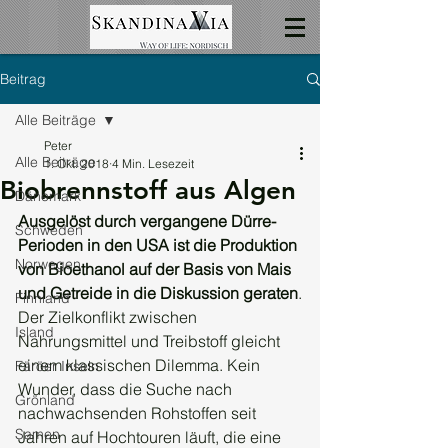
Beitrag
Alle Beiträge
Peter
Alle Beiträge
1. Okt. 2018
4 Min. Lesezeit
Biobrennstoff aus Algen
Dänemark
Ausgelöst durch vergangene Dürre-
Schweden
Perioden in den USA ist die Produktion 
Norwegen
von Bioethanol auf der Basis von Mais 
und Getreide in die Diskussion geraten
.
Finnland
Der Zielkonflikt zwischen 
Island
Nahrungsmittel und Treibstoff gleicht 
einem klassischen Dilemma. Kein 
Färöer Inseln
Wunder, dass die Suche nach 
Grönland
nachwachsenden Rohstoffen seit 
Samen
Jahren auf Hochtouren läuft, die eine 