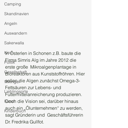
Camping
Skandinavien
Angeln
Auswandern
Sakerwalla
Kino
In Österlen in Schonen z.B. baute die 
Firma Simris Alg im Jahre 2012 die 
Politik
erste große  Mikroalgenplantage in 
Gesellschaft
Bioreaktoren aus Kunststoffröhren. Hier 
sollen die Algen zunächst Omega-3-
Wikinger
Fettsäuren zur Lebens- und 
Lieblingsorte
Futtermittelanreicherung produzieren. 
Doch die Vision sei, darüber hinaus 
Kunst
auch ein „Ölunternehmen“ zu werden, 
Kinderbuch
sagt Gründerin und  Geschäftsführerin 
Dr. Fredrika Gullfot.