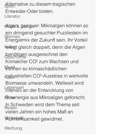
Alternative zu diesem tragischen 
Sport
Entweder-Oder bieten.
Literatur
Algen, genauer: Mikroalgen können so 
Mode & Design
ein dringend gesuchter Puzzlestein im  
Wohnen
Energiemix der Zukunft sein. Ihr Vorteil 
Kultur
wiegt gleich doppelt, denn die Algen 
benötigen ausgerechnet den 
Geschichte
Klimakiller CO² zum Wachsen und 
Musik
können so klimaschädlichen 
industriellen CO²-Ausstoss in wertvolle 
Natur
Biomasse umwandeln. Weltweit wird 
Lebensart
intensiv an der Entwicklung von 
Bioenergie aus Mikroalgen geforscht. 
Filme
In Schweden wird dem Thema seit 
Reisen
vielen Jahren ein hohes Maß an 
Wirtschaft
Aufmerksamkeit gewidmet.
Werbung