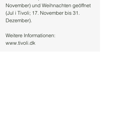
November) und Weihnachten geöffnet 
(Jul i Tivoli; 17. November bis 31.  
Dezember).
Weitere Informationen:
www.tivoli.dk
#dänemark
#skandinavien
#freizeitpark
#tivoli
#jubiläum
#skandinavienfans
#skandinavia
Dänemark
Kultur
Geschichte