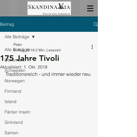
Beitrag
Alle Beiträge
Peter
Alle Beiträge
9. Aug. 2018
2 Min. Lesezeit
175 Jahre Tivoli
Dänemark
Aktualisiert:
1. Okt. 2018
Schweden
Traditionsreich - und immer wieder neu
Norwegen
Finnland
Island
Färöer Inseln
Grönland
Samen