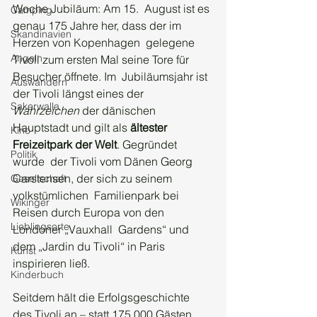
Woche Jubiläum: Am 15.  August ist es 
Camping
genau 175 Jahre her, dass der im 
Skandinavien
Herzen von Kopenhagen  gelegene 
Angeln
Tivoli zum ersten Mal seine Tore für 
Besucher öffnete. Im  Jubiläumsjahr ist 
Auswandern
der Tivoli längst eines der 
Sakerwalla
Wahrzeichen
 der dänischen  
Hauptstadt und gilt als 
ältester 
Kino
Freizeitpark der Welt
. Gegründet 
Politik
wurde  der Tivoli vom Dänen Georg 
Carstensen, der sich zu seinem 
Gesellschaft
volkstümlichen  Familienpark bei 
Wikinger
Reisen durch Europa von den 
Lieblingsorte
Londoner „Vauxhall  Gardens“ und 
dem „Jardin du Tivoli“ in Paris 
Kunst
inspirieren ließ.
Kinderbuch
Seitdem hält die Erfolgsgeschichte 
des Tivoli an – statt 175.000 Gästen 