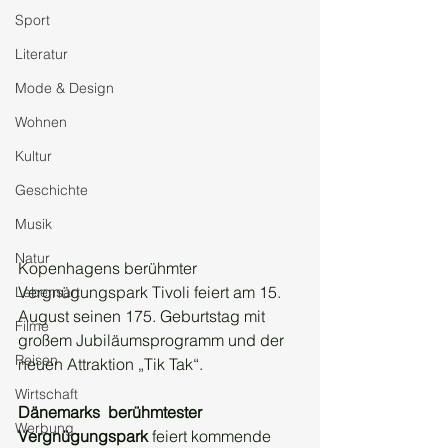
Sport
Literatur
Mode & Design
Wohnen
Kultur
Geschichte
Musik
Natur
Kopenhagens berühmter 
Vergnügungspark Tivoli feiert am 15. 
Lebensart
August seinen 175. Geburtstag mit 
Filme
großem Jubiläumsprogramm und der 
Reisen
neuen Attraktion „Tik Tak“.
Wirtschaft
Dänemarks  berühmtester 
Werbung
Vergnügungspark
 feiert kommende 