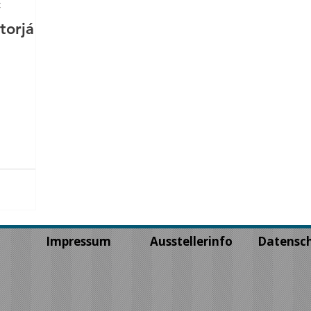
t
orjá -
Impressum
Ausstellerinfo
Datensch