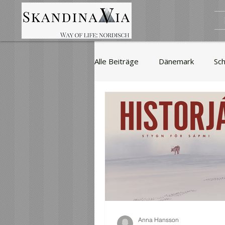
Alle Beiträge
Dänemark
Sc
Sport
Literatur
Mode 
Filme
Reisen
Wirtscha
Sakerwalla
Kino
Politi
Anna Hansson