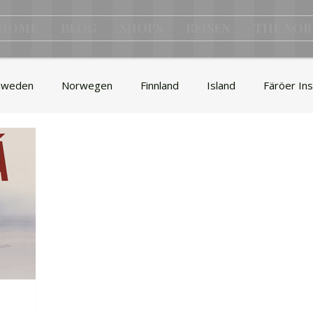
HOME
BLOG
SHOPS
REISEN
THE NOR
hweden
Norwegen
Finnland
Island
Färöer Ins
& Design
Wohnen
Kultur
Geschichte
Musik
ft
Werbung
Camping
Skandinavien
Angeln
k
Gesellschaft
Wikinger