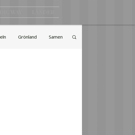
DIC WAY
LÄNDER
eln
Grönland
Samen
Natur
Lebensart
Auswandern