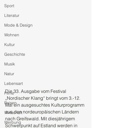
Sport
Literatur
Mode & Design
Wohnen
Kultur
Geschichte
Musik
Natur
Lebensart
Die 33. Ausgabe vom Festival 
Filme
„Nordischer Klang“ bringt vom 3.-12. 
Reisen
Mai ein ausgesuchtes Kulturprogramm 
aus den nordeuropäischen Ländern 
Wirtschaft
nach Greifswald. Mit diesjährigem 
Werbung
Schwerpunkt auf Estland werden in 