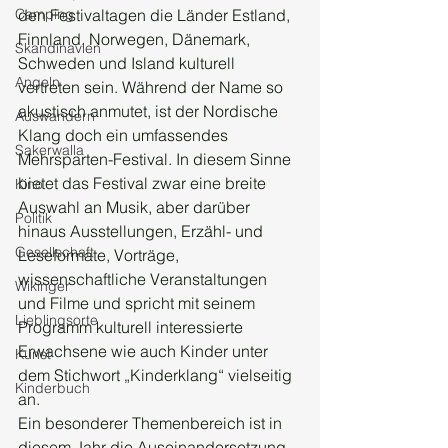
Camping
den Festivaltagen die Länder Estland, 
Finnland, Norwegen, Dänemark, 
Skandinavien
Schweden und Island kulturell 
Angeln
vertreten sein. Während der Name so 
akustisch anmutet, ist der Nordische 
Auswandern
Klang doch ein umfassendes 
Sakerwalla
Mehrsparten-Festival. In diesem Sinne 
bietet das Festival zwar eine breite 
Kino
Auswahl an Musik, aber darüber 
Politik
hinaus Ausstellungen, Erzähl- und 
Gesellschaft
Leseformate, Vorträge, 
wissenschaftliche Veranstaltungen 
Wikinger
und Filme und spricht mit seinem 
Lieblingsorte
Programm kulturell interessierte 
Erwachsene wie auch Kinder unter 
Kunst
dem Stichwort „Kinderklang“ vielseitig 
Kinderbuch
an.
Ein besonderer Themenbereich ist in 
diesem Jahr die Auseinandersetzung 