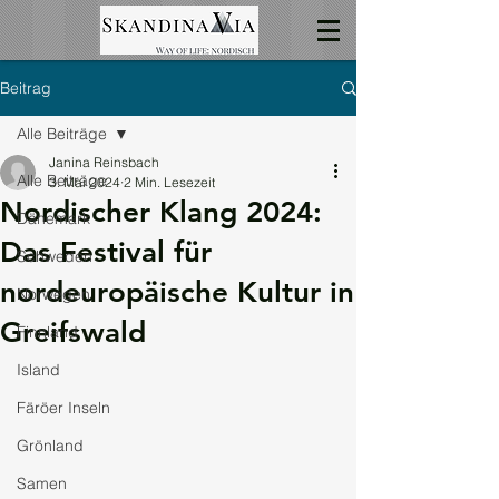
Beitrag
Alle Beiträge
Janina Reinsbach
Alle Beiträge
3. Mai 2024
2 Min. Lesezeit
Nordischer Klang 2024:
Dänemark
Das Festival für
Schweden
nordeuropäische Kultur in
Norwegen
Greifswald
Finnland
Island
Färöer Inseln
Grönland
Samen