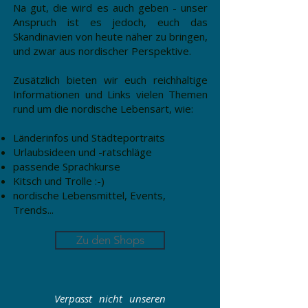
Na gut, die wird es auch geben - unser
Anspruch ist es jedoch, euch das
Skandinavien von heute näher zu bringen,
und zwar aus nordischer Perspektive.
Zusätzlich bieten wir euch reichhaltige
Informationen und Links vielen Themen
rund um die nordische Lebensart, wie:
Länderinfos und Städteportraits
Urlaubsideen und -ratschläge
passende Sprachkurse
Kitsch und Trolle :-)
nordische Lebensmittel, Events,
Trends...
Zu den Shops
Verpasst nicht unseren