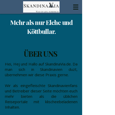
Mehr als nur Elche und
Köttbullar.
​ÜBER UNS
Hei, Hej und Hallo auf SkandinaVia.de. Da
man sich in Skandinavien duzt,
übernehmen wir diese Praxis gerne.
Wir als eingefleischte Skandinavienfans
und Betreiber dieser Seite möchten euch
mehr bieten als die üblichen
Reiseportale mit klischeebeladenen
Inhalten.