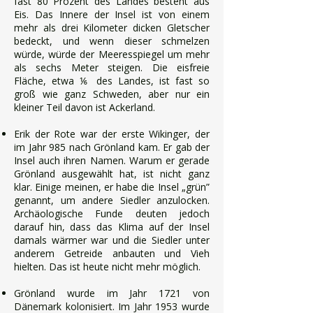
fast 80 Prozent des Landes besteht aus
Eis. Das Innere der Insel ist von einem
mehr als drei Kilometer dicken Gletscher
bedeckt, und wenn dieser schmelzen
würde, würde der Meeresspiegel um mehr
als sechs Meter steigen. Die eisfreie
Fläche, etwa ⅙ des Landes, ist fast so
groß wie ganz Schweden, aber nur ein
kleiner Teil davon ist Ackerland.
Erik der Rote war der erste Wikinger, der
im Jahr 985 nach Grönland kam. Er gab der
Insel auch ihren Namen. Warum er gerade
Grönland ausgewählt hat, ist nicht ganz
klar. Einige meinen, er habe die Insel „grün”
genannt, um andere Siedler anzulocken.
Archäologische Funde deuten jedoch
darauf hin, dass das Klima auf der Insel
damals wärmer war und die Siedler unter
anderem Getreide anbauten und Vieh
hielten. Das ist heute nicht mehr möglich.
Grönland wurde im Jahr 1721 von
Dänemark kolonisiert. Im Jahr 1953 wurde