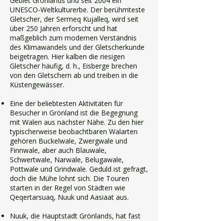
Gebiet Grönlands und seit 2004 ein
UNESCO-Weltkulturerbe. Der berühmteste
Gletscher, der Sermeq Kujalleq, wird seit
über 250 Jahren erforscht und hat
maßgeblich zum modernen Verständnis
des Klimawandels und der Gletscherkunde
beigetragen. Hier kalben die riesigen
Gletscher häufig, d. h., Eisberge brechen
von den Gletschern ab und treiben in die
Küstengewässer.
Eine der beliebtesten Aktivitäten für
Besucher in Grönland ist die Begegnung
mit Walen aus nächster Nähe. Zu den hier
typischerweise beobachtbaren Walarten
gehören Buckelwale, Zwergwale und
Finnwale, aber auch Blauwale,
Schwertwale, Narwale, Belugawale,
Pottwale und Grindwale. Geduld ist gefragt,
doch die Mühe lohnt sich. Die Touren
starten in der Regel von Städten wie
Qeqertarsuaq, Nuuk und Aasiaat aus.
Nuuk, die Hauptstadt Grönlands, hat fast