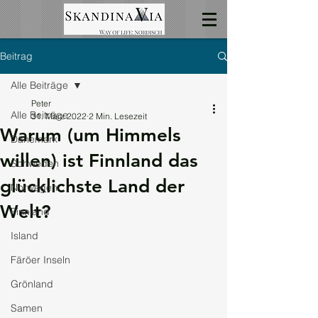
Beitrag
Alle Beiträge
Peter
Alle Beiträge
31. März 2022
2 Min. Lesezeit
Warum (um Himmels
Dänemark
willen) ist Finnland das
Schweden
glücklichste Land der
Norwegen
Welt?
Finnland
Island
Färöer Inseln
Grönland
Samen