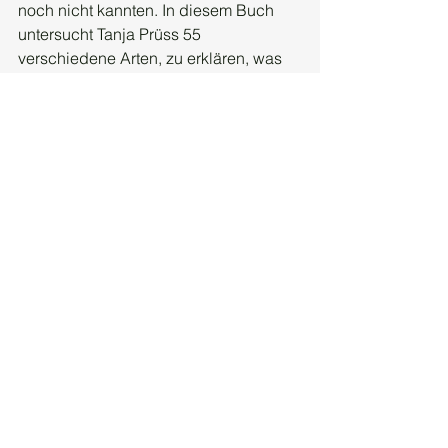
noch nicht kannten. In diesem Buch 
untersucht Tanja Prüss 55 
verschiedene Arten, zu erklären, was 
es bedeutet, Finnin zu sein.
Tarja Prüss: Was Sie dachten niemals 
über Finnland wissen zu wollen, 
Conbook Medien GmbH, Neuss, 2022, 
253 S., 9,95 €.
Alle ansehen
Aktuelle Beiträge