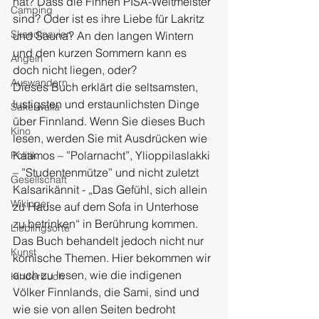
hat? Dass die Finnen PISA-Weltmeister 
Camping
sind? Oder ist es ihre Liebe für Lakritz 
Skandinavien
und Sauna? An den langen Wintern 
und den kurzen Sommern kann es 
Angeln
doch nicht liegen, oder?
Auswandern
Dieses Buch erklärt die seltsamsten, 
lustigsten und erstaunlichsten Dinge 
Sakerwalla
über Finnland. Wenn Sie dieses Buch 
Kino
lesen, werden Sie mit Ausdrücken wie 
Kaamos – ”Polarnacht”, Ylioppilaslakki 
Politik
– ”Studentenmütze” und nicht zuletzt 
Gesellschaft
Kalsarikännit - „Das Gefühl, sich allein 
Wikinger
zu Hause auf dem Sofa in Unterhose 
zu betrinken“ in Berührung kommen. 
Lieblingsorte
Das Buch behandelt jedoch nicht nur 
Kunst
komische Themen. Hier bekommen wir 
auch zu lesen, wie die indigenen 
Kinderbuch
Völker Finnlands, die Sami, sind und 
wie sie von allen Seiten bedroht 