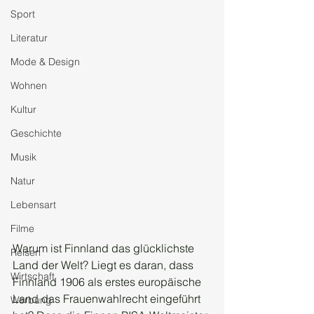
Sport
Literatur
Mode & Design
Wohnen
Kultur
Geschichte
Musik
Natur
Lebensart
Filme
Warum ist Finnland das glücklichste 
Reisen
Land der Welt? Liegt es daran, dass 
Wirtschaft
Finnland 1906 als erstes europäische 
Land das Frauenwahlrecht eingeführt 
Werbung